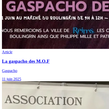
Article
La gaspacho des M.O.F
Gaspacho
11 juin 2025