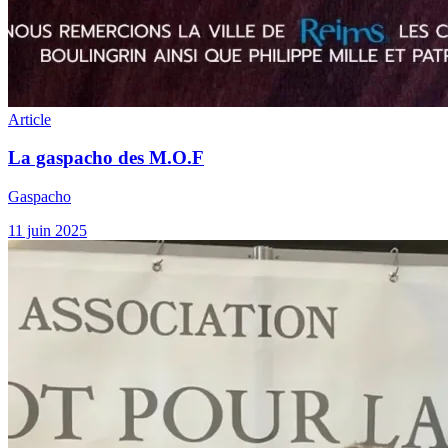
Article
La gaspacho des M.O.F
Gaspacho
11 juin 2025